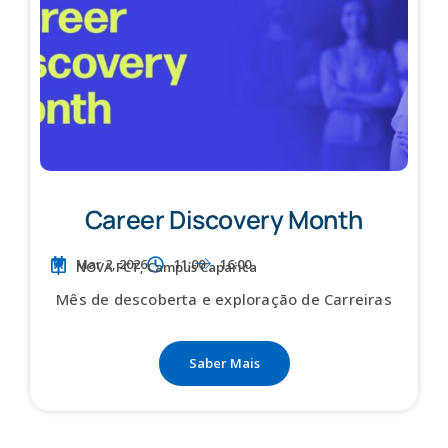
Career Discovery Month
Mar 2, 2026
11:00
16:00
NOVA FCT, Campus Caparica
Mês de descoberta e exploração de Carreiras
Saber Mais