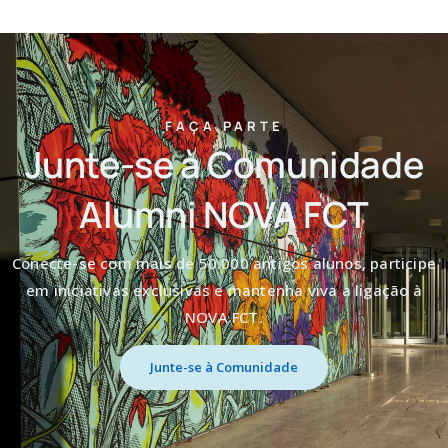
FAÇA PARTE
Junte-se à Comunidade
Alumni NOVA FCT
Conecte-se com mais de 50.000 antigos alunos, participe
em iniciativas exclusivas e mantenha viva a ligação à
NOVA FCT.
Junte-se à Comunidade