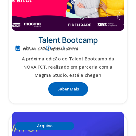
Talent Bootcamp
Abr 23, 2026
14:00
18:00
NOVA FCT, Campus Caparica
A próxima edição do Talent Bootcamp da
NOVA FCT, realizado em parceria com a
Magma Studio, está a chegar!
Saber Mais
Arquivo