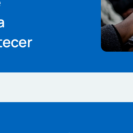
e
a
tecer