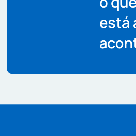
o qu
está 
acon