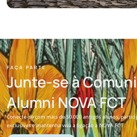
FAÇA PARTE
Junte-se à Comun
Alumni NOVA FCT
Conecte-se com mais de 50.000 antigos alunos, particip
exclusivas e mantenha viva a ligação à NOVA FCT.