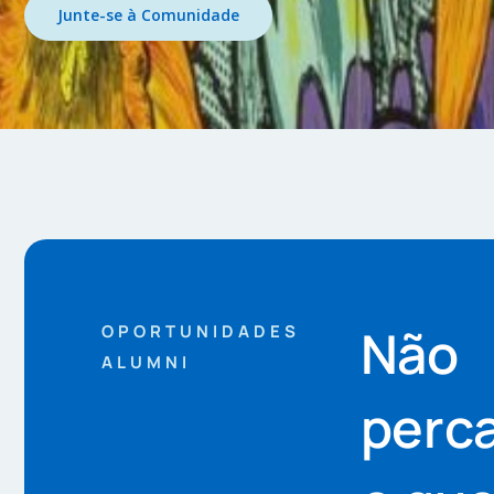
Junte-se à Comunidade
Não
OPORTUNIDADES
ALUMNI
perc