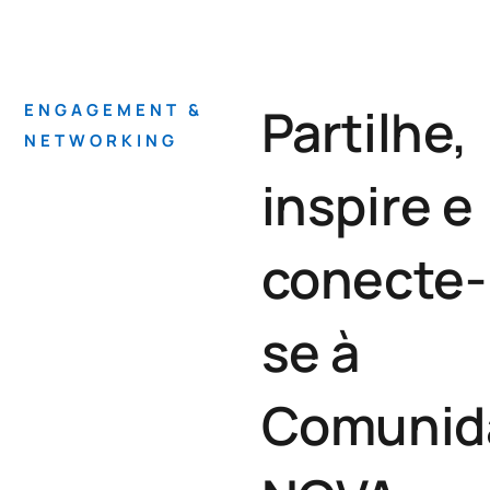
Partilhe,
ENGAGEMENT &
NETWORKING
inspire e
conecte-
se à
Comunid