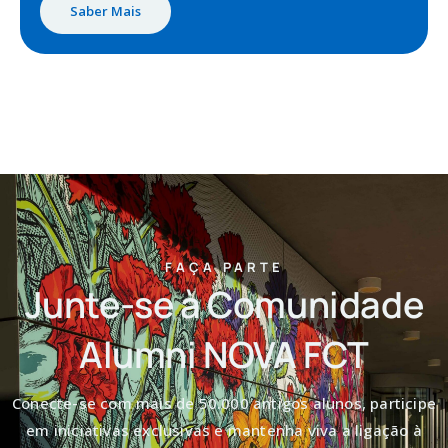
Saber Mais
FAÇA PARTE
Junte-se à Comunidade
Alumni NOVA FCT
Conecte-se com mais de 50.000 antigos alunos, participe
em iniciativas exclusivas e mantenha viva a ligação à