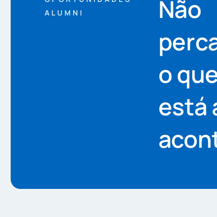
Não
ALUMNI
perc
o qu
está 
acon