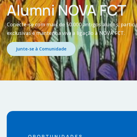
Alumni NOVA FCT
Conecte-se com mais de 50.000 antigos alunos, particip
exclusivas e mantenha viva a ligação à NOVA FCT.
Junte-se à Comunidade
OPORTUNIDADES