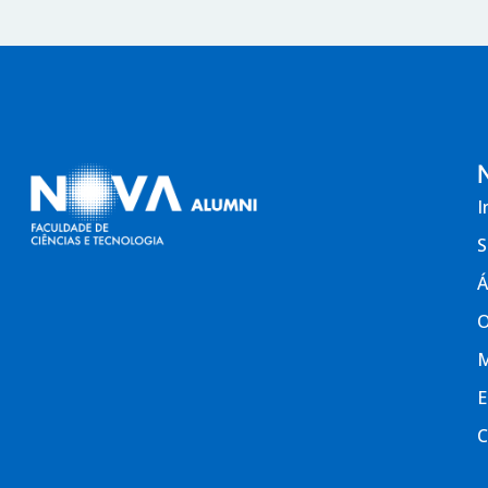
I
S
Á
O
M
E
C