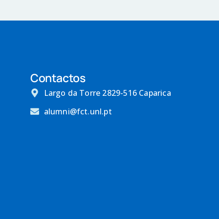
Contactos
Largo da Torre 2829-516 Caparica
alumni@fct.unl.pt