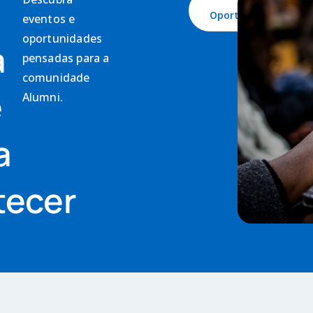
Ver
Oportunidades
eventos e
oportunidades
a
pensadas para a
comunidade
e
Alumni.
a
tecer