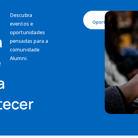
Descubra
Ver
Oportunidades
eventos e
oportunidades
a
pensadas para a
comunidade
e
Alumni.
a
tecer