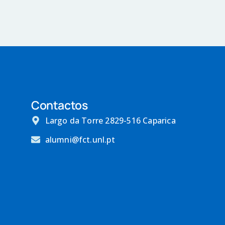
Contactos
Largo da Torre 2829-516 Caparica
alumni@fct.unl.pt