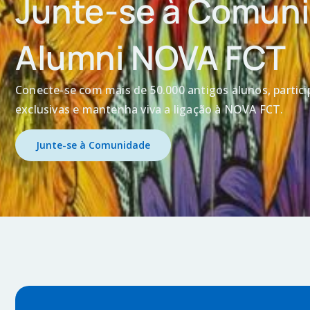
Junte-se à Comun
Alumni NOVA FCT
Conecte-se com mais de 50.000 antigos alunos, particip
exclusivas e mantenha viva a ligação à NOVA FCT.
Junte-se à Comunidade